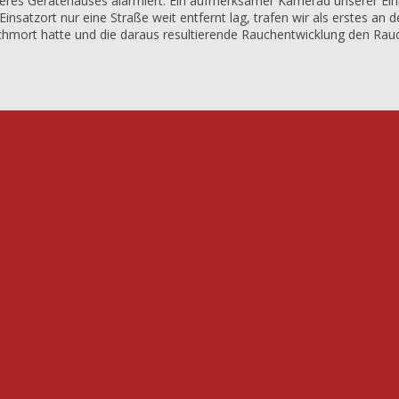
eres Gerätehauses alarmiert. Ein aufmerksamer Kamerad unserer Ein
insatzort nur eine Straße weit entfernt lag, trafen wir als erstes an 
schmort hatte und die daraus resultierende Rauchentwicklung den Rau