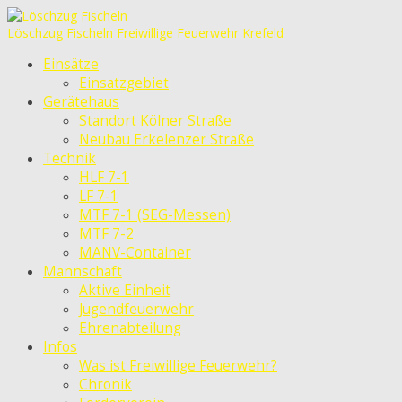
Löschzug Fischeln
Freiwillige Feuerwehr Krefeld
Einsätze
Einsatzgebiet
Gerätehaus
Standort Kölner Straße
Neubau Erkelenzer Straße
Technik
HLF 7-1
LF 7-1
MTF 7-1 (SEG-Messen)
MTF 7-2
MANV-Container
Mannschaft
Aktive Einheit
Jugendfeuerwehr
Ehrenabteilung
Infos
Was ist Freiwillige Feuerwehr?
Chronik