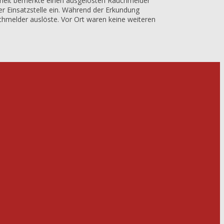
heit bemerkte einen ausgelösten Rauchmelder
der Einsatzstelle ein. Während der Erkundung
chmelder auslöste. Vor Ort waren keine weiteren