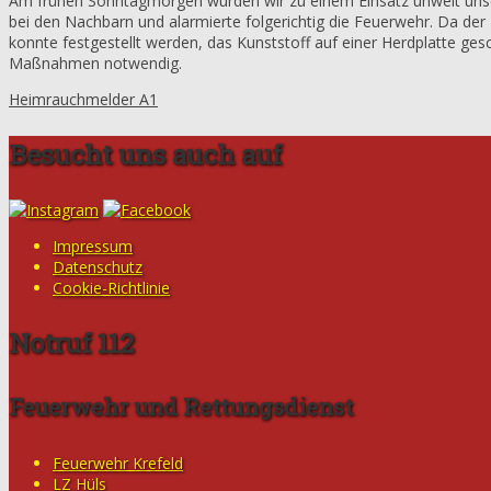
Am frühen Sonntagmorgen wurden wir zu einem Einsatz unweit uns
bei den Nachbarn und alarmierte folgerichtig die Feuerwehr. Da der E
konnte festgestellt werden, das Kunststoff auf einer Herdplatte ge
Maßnahmen notwendig.
Heimrauchmelder A1
Besucht uns auch auf
Impressum
Datenschutz
Cookie-Richtlinie
Notruf 112
Feuerwehr und Rettungsdienst
Feuerwehr Krefeld
LZ Hüls