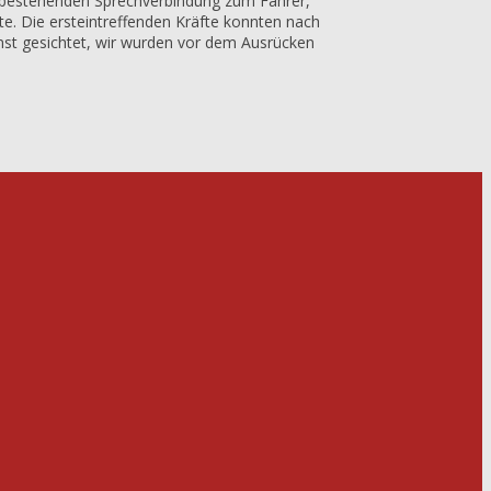
t bestehenden Sprechverbindung zum Fahrer,
te. Die ersteintreffenden Kräfte konnten nach
nst gesichtet, wir wurden vor dem Ausrücken