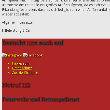
Am späten Nachmittag löste auf der Erkelenzer Straße das automa
alarmierte die Leitstelle ein großes Kräfteaufgebot, da es sich eve
Erkundung feststellen, dass es sich lediglich um einen Auffahrunf
wieder abbestellt.
Allgemein
,
Einsätze
Hilfeleistung E-Call
Besucht uns auch auf
Impressum
Datenschutz
Cookie-Richtlinie
Notruf 112
Feuerwehr und Rettungsdienst