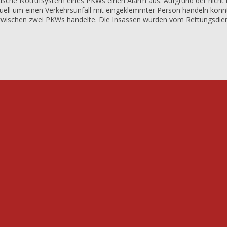
tische Notrufsystem eines PKWs einen Alarm aus. Aufgrund der nich
ntuell um einen Verkehrsunfall mit eingeklemmter Person handeln könn
all zwischen zwei PKWs handelte. Die Insassen wurden vom Rettungsdie