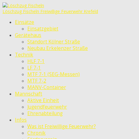
Löschzug Fischeln
Freiwillige Feuerwehr Krefeld
Einsätze
Einsatzgebiet
Gerätehaus
Standort Kölner Straße
Neubau Erkelenzer Straße
Technik
HLF 7-1
LF 7-1
MTF 7-1 (SEG-Messen)
MTF 7-2
MANV-Container
Mannschaft
Aktive Einheit
Jugendfeuerwehr
Ehrenabteilung
Infos
Was ist Freiwillige Feuerwehr?
Chronik