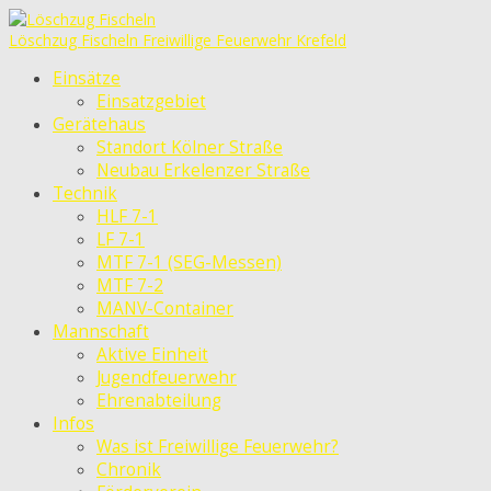
Löschzug Fischeln
Freiwillige Feuerwehr Krefeld
Einsätze
Einsatzgebiet
Gerätehaus
Standort Kölner Straße
Neubau Erkelenzer Straße
Technik
HLF 7-1
LF 7-1
MTF 7-1 (SEG-Messen)
MTF 7-2
MANV-Container
Mannschaft
Aktive Einheit
Jugendfeuerwehr
Ehrenabteilung
Infos
Was ist Freiwillige Feuerwehr?
Chronik