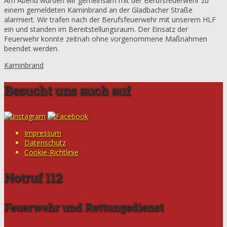
Am Abend wurden wir gemeinsam mit der Berufsfeuerwehr zu
einem gemeldeten Kaminbrand an der Gladbacher Straße
alarmiert. Wir trafen nach der Berufsfeuerwehr mit unserem HLF
ein und standen im Bereitstellungsraum. Der Einsatz der
Feuerwehr konnte zeitnah ohne vorgenommene Maßnahmen
beendet werden.
Kaminbrand
Besucht uns auch auf
Impressum
Datenschutz
Cookie-Richtlinie
Notruf 112
Feuerwehr und Rettungsdienst