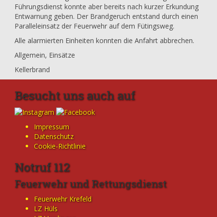
Führungsdienst konnte aber bereits nach kurzer Erkundung
Entwarnung geben. Der Brandgeruch entstand durch einen
Paralleleinsatz der Feuerwehr auf dem Fütingsweg.
Alle alarmierten Einheiten konnten die Anfahrt abbrechen.
Allgemein
,
Einsätze
Kellerbrand
Besucht uns auch auf
Impressum
Datenschutz
Cookie-Richtlinie
Notruf 112
Feuerwehr und Rettungsdienst
Feuerwehr Krefeld
LZ Hüls