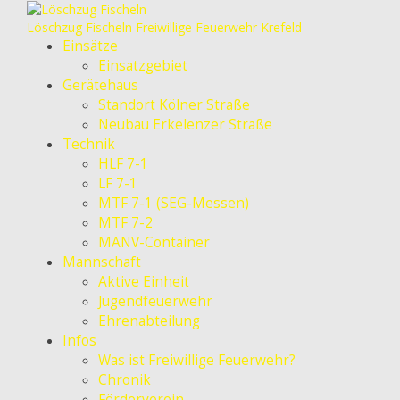
Löschzug Fischeln
Freiwillige Feuerwehr Krefeld
Einsätze
Einsatzgebiet
Gerätehaus
Standort Kölner Straße
Neubau Erkelenzer Straße
Technik
HLF 7-1
LF 7-1
MTF 7-1 (SEG-Messen)
MTF 7-2
MANV-Container
Mannschaft
Aktive Einheit
Jugendfeuerwehr
Ehrenabteilung
Infos
Was ist Freiwillige Feuerwehr?
Chronik
Förderverein