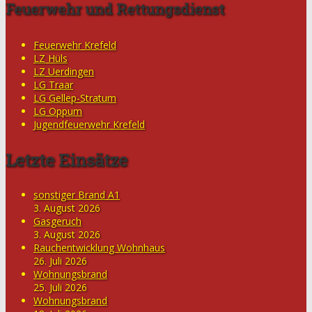
Feuerwehr und Rettungsdienst
Feuerwehr Krefeld
LZ Hüls
LZ Uerdingen
LG Traar
LG Gellep-Stratum
LG Oppum
Jugendfeuerwehr Krefeld
Letzte Einsätze
sonstiger Brand A1
3. August 2026
Gasgeruch
3. August 2026
Rauchentwicklung Wohnhaus
26. Juli 2026
Wohnungsbrand
25. Juli 2026
Wohnungsbrand