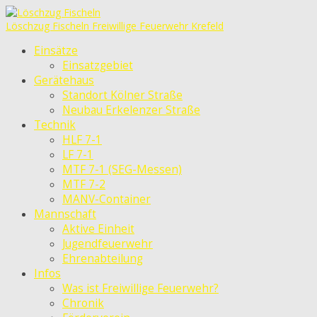
Löschzug Fischeln
Freiwillige Feuerwehr Krefeld
Einsätze
Einsatzgebiet
Gerätehaus
Standort Kölner Straße
Neubau Erkelenzer Straße
Technik
HLF 7-1
LF 7-1
MTF 7-1 (SEG-Messen)
MTF 7-2
MANV-Container
Mannschaft
Aktive Einheit
Jugendfeuerwehr
Ehrenabteilung
Infos
Was ist Freiwillige Feuerwehr?
Chronik