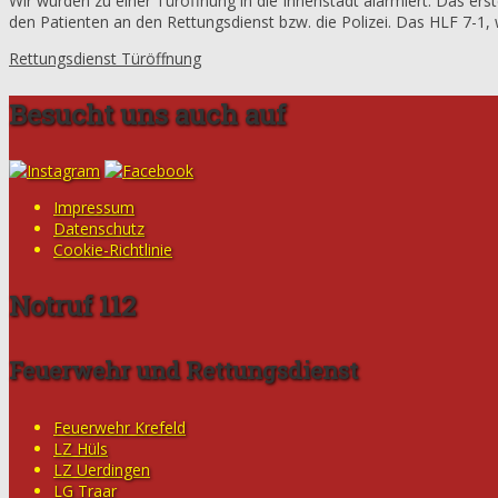
Wir wurden zu einer Türöffnung in die Innenstadt alarmiert. Das ers
den Patienten an den Rettungsdienst bzw. die Polizei. Das HLF 7-1,
Rettungsdienst Türöffnung
Besucht uns auch auf
Impressum
Datenschutz
Cookie-Richtlinie
Notruf 112
Feuerwehr und Rettungsdienst
Feuerwehr Krefeld
LZ Hüls
LZ Uerdingen
LG Traar