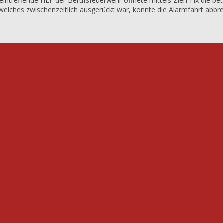
teintreffende HLF der Berufsfeuerwehr öffnete mittels Zieh-Fix die bet
 welches zwischenzeitlich ausgerückt war, konnte die Alarmfahrt abbr