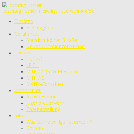
Löschzug Fischeln
Freiwillige Feuerwehr Krefeld
Einsätze
Einsatzgebiet
Gerätehaus
Standort Kölner Straße
Neubau Erkelenzer Straße
Technik
HLF 7-1
LF 7-1
MTF 7-1 (SEG-Messen)
MTF 7-2
MANV-Container
Mannschaft
Aktive Einheit
Jugendfeuerwehr
Ehrenabteilung
Infos
Was ist Freiwillige Feuerwehr?
Chronik