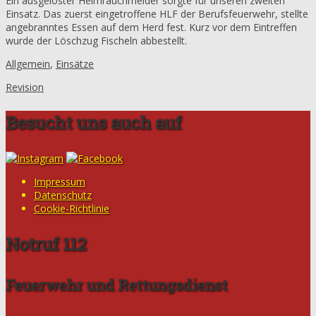
Ein ausgelöster Heimrauchmelder sorgte für unseren zweiten
Einsatz. Das zuerst eingetroffene HLF der Berufsfeuerwehr, stellte
angebranntes Essen auf dem Herd fest. Kurz vor dem Eintreffen
wurde der Löschzug Fischeln abbestellt.
Allgemein
,
Einsätze
Revision
Besucht uns auch auf
Impressum
Datenschutz
Cookie-Richtlinie
Notruf 112
Feuerwehr und Rettungsdienst