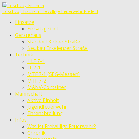
Löschzug Fischeln
Freiwillige Feuerwehr Krefeld
Einsätze
Einsatzgebiet
Gerätehaus
Standort Kölner Straße
Neubau Erkelenzer Straße
Technik
HLF 7-1
LF 7-1
MTF 7-1 (SEG-Messen)
MTF 7-2
MANV-Container
Mannschaft
Aktive Einheit
Jugendfeuerwehr
Ehrenabteilung
Infos
Was ist Freiwillige Feuerwehr?
Chronik