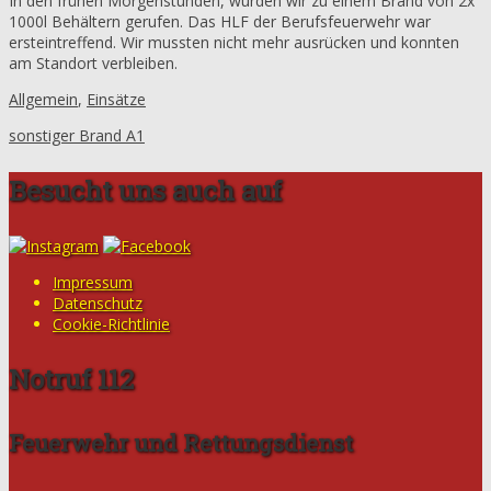
In den frühen Morgenstunden, wurden wir zu einem Brand von 2x
1000l Behältern gerufen. Das HLF der Berufsfeuerwehr war
ersteintreffend. Wir mussten nicht mehr ausrücken und konnten
am Standort verbleiben.
Allgemein
,
Einsätze
sonstiger Brand A1
Besucht uns auch auf
Impressum
Datenschutz
Cookie-Richtlinie
Notruf 112
Feuerwehr und Rettungsdienst