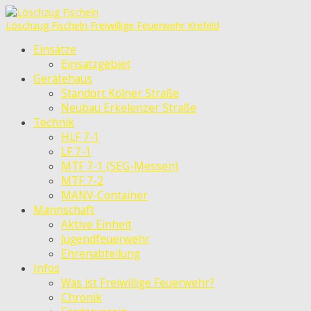
Löschzug Fischeln
Freiwillige Feuerwehr Krefeld
Einsätze
Einsatzgebiet
Gerätehaus
Standort Kölner Straße
Neubau Erkelenzer Straße
Technik
HLF 7-1
LF 7-1
MTF 7-1 (SEG-Messen)
MTF 7-2
MANV-Container
Mannschaft
Aktive Einheit
Jugendfeuerwehr
Ehrenabteilung
Infos
Was ist Freiwillige Feuerwehr?
Chronik