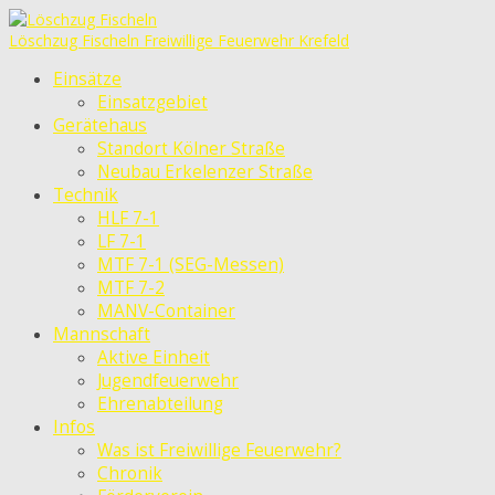
Löschzug Fischeln
Freiwillige Feuerwehr Krefeld
Einsätze
Einsatzgebiet
Gerätehaus
Standort Kölner Straße
Neubau Erkelenzer Straße
Technik
HLF 7-1
LF 7-1
MTF 7-1 (SEG-Messen)
MTF 7-2
MANV-Container
Mannschaft
Aktive Einheit
Jugendfeuerwehr
Ehrenabteilung
Infos
Was ist Freiwillige Feuerwehr?
Chronik