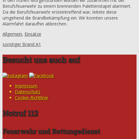
In den frühen Morgenstunden wurden wir zusammen mit der
Berufsfeuerwehr zu einem brennenden Palettenstapel alarmiert.
Da die Berufsfeuerwehr ersteintreffend war, leitete diese
umgehend die Brandbekämpfung ein. Wir konnten unsere
Alarmfahrt daraufhin abbrechen.
Allgemein
,
Einsätze
sonstiger Brand A1
Besucht uns auch auf
Impressum
Datenschutz
Cookie-Richtlinie
Notruf 112
Feuerwehr und Rettungsdienst