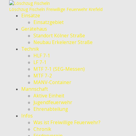
Löschzug Fischeln
Freiwillige Feuerwehr Krefeld
Einsätze
Einsatzgebiet
Gerätehaus
Standort Kölner Straße
Neubau Erkelenzer Straße
Technik
HLF 7-1
LF 7-1
MTF 7-1 (SEG-Messen)
MTF 7-2
MANV-Container
Mannschaft
Aktive Einheit
Jugendfeuerwehr
Ehrenabteilung
Infos
Was ist Freiwillige Feuerwehr?
Chronik
Förderverein