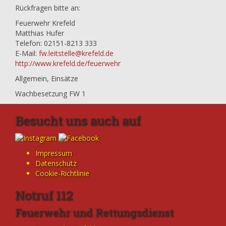
Rückfragen bitte an:
Feuerwehr Krefeld
Matthias Hufer
Telefon: 02151-8213 333
E-Mail:
fw.leitstelle@krefeld.de
http://www.krefeld.de/feuerwehr
Allgemein
,
Einsätze
Wachbesetzung FW 1
Besucht uns auch auf
Impressum
Datenschutz
Cookie-Richtlinie
Notruf 112
Feuerwehr und Rettungsdienst