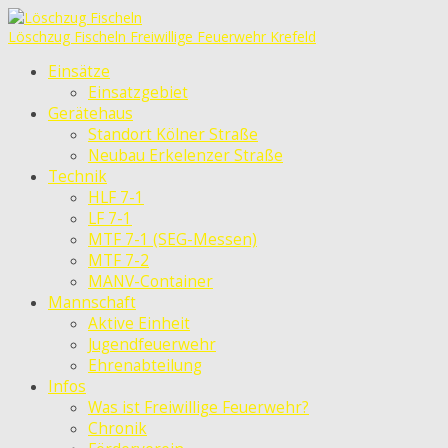
Löschzug Fischeln
Freiwillige Feuerwehr Krefeld
Einsätze
Einsatzgebiet
Gerätehaus
Standort Kölner Straße
Neubau Erkelenzer Straße
Technik
HLF 7-1
LF 7-1
MTF 7-1 (SEG-Messen)
MTF 7-2
MANV-Container
Mannschaft
Aktive Einheit
Jugendfeuerwehr
Ehrenabteilung
Infos
Was ist Freiwillige Feuerwehr?
Chronik