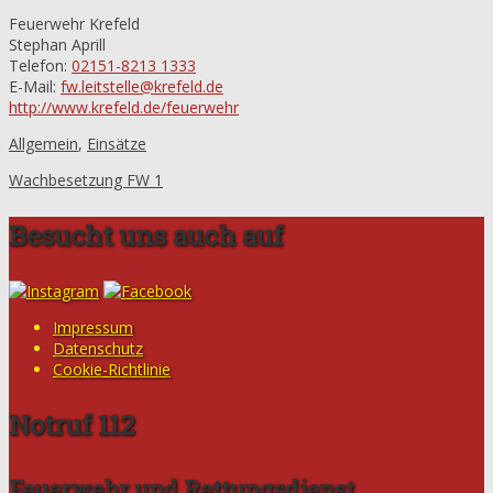
Feuerwehr Krefeld
Stephan Aprill
Telefon:
02151-8213 1333
E-Mail:
fw.leitstelle@krefeld.de
http://www.krefeld.de/feuerwehr
Allgemein
,
Einsätze
Wachbesetzung FW 1
Besucht uns auch auf
Impressum
Datenschutz
Cookie-Richtlinie
Notruf 112
Feuerwehr und Rettungsdienst