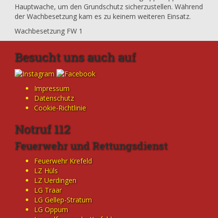
Hauptwache, um den Grundschutz sicherzustellen. Während
der Wachbesetzung kam es zu keinem weiteren Einsatz.
Wachbesetzung FW 1
Besucht uns auch auf
Impressum
Datenschutz
Cookie-Richtlinie
Notruf 112
Feuerwehr und Rettungsdienst
Feuerwehr Krefeld
LZ Hüls
LZ Uerdingen
LG Traar
LG Gellep-Stratum
LG Oppum