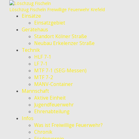
Löschzug Fischeln
Freiwillige Feuerwehr Krefeld
Einsätze
Einsatzgebiet
Gerätehaus
Standort Kölner Straße
Neubau Erkelenzer Straße
Technik
HLF 7-1
LF 7-1
MTF 7-1 (SEG-Messen)
MTF 7-2
MANV-Container
Mannschaft
Aktive Einheit
Jugendfeuerwehr
Ehrenabteilung
Infos
Was ist Freiwillige Feuerwehr?
Chronik
Förderverein