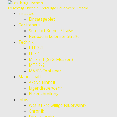
Löschzug Fischeln
Freiwillige Feuerwehr Krefeld
Einsätze
Einsatzgebiet
Gerätehaus
Standort Kölner Straße
Neubau Erkelenzer Straße
Technik
HLF 7-1
LF 7-1
MTF 7-1 (SEG-Messen)
MTF 7-2
MANV-Container
Mannschaft
Aktive Einheit
Jugendfeuerwehr
Ehrenabteilung
Infos
Was ist Freiwillige Feuerwehr?
Chronik
Förderverein