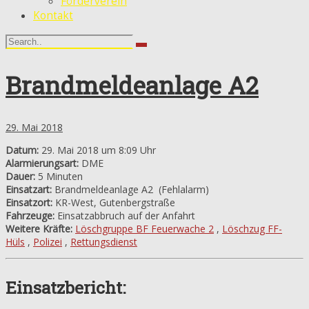
Förderverein
Kontakt
Brandmeldeanlage A2
29. Mai 2018
Datum:
29. Mai 2018 um 8:09 Uhr
Alarmierungsart:
DME
Dauer:
5 Minuten
Einsatzart:
Brandmeldeanlage A2
(Fehlalarm)
Einsatzort:
KR-West, Gutenbergstraße
Fahrzeuge:
Einsatzabbruch auf der Anfahrt
Weitere Kräfte:
Löschgruppe BF Feuerwache 2
,
Löschzug FF-
Hüls
,
Polizei
,
Rettungsdienst
Einsatzbericht: