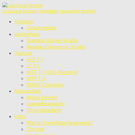
Löschzug Fischeln
Freiwillige Feuerwehr Krefeld
Einsätze
Einsatzgebiet
Gerätehaus
Standort Kölner Straße
Neubau Erkelenzer Straße
Technik
HLF 7-1
LF 7-1
MTF 7-1 (SEG-Messen)
MTF 7-2
MANV-Container
Mannschaft
Aktive Einheit
Jugendfeuerwehr
Ehrenabteilung
Infos
Was ist Freiwillige Feuerwehr?
Chronik