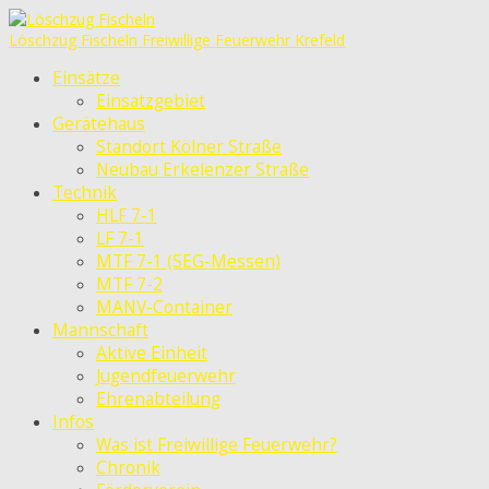
Löschzug Fischeln
Freiwillige Feuerwehr Krefeld
Einsätze
Einsatzgebiet
Gerätehaus
Standort Kölner Straße
Neubau Erkelenzer Straße
Technik
HLF 7-1
LF 7-1
MTF 7-1 (SEG-Messen)
MTF 7-2
MANV-Container
Mannschaft
Aktive Einheit
Jugendfeuerwehr
Ehrenabteilung
Infos
Was ist Freiwillige Feuerwehr?
Chronik