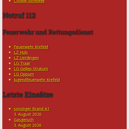
Cookie-Richtlinie
Notruf 112
Feuerwehr und Rettungsdienst
Feuerwehr Krefeld
LZ Hüls
LZ Uerdingen
LG Traar
LG Gellep-Stratum
LG Oppum
Jugendfeuerwehr Krefeld
Letzte Einsätze
sonstiger Brand A1
3. August 2026
Gasgeruch
3. August 2026