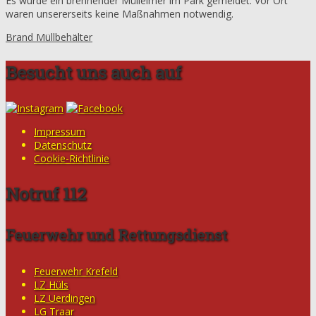
Es wurde ein brennender Mülleimer im Park gemeldet. Vor Ort
waren unsererseits keine Maßnahmen notwendig.
Brand Müllbehälter
Besucht uns auch auf
Impressum
Datenschutz
Cookie-Richtlinie
Notruf 112
Feuerwehr und Rettungsdienst
Feuerwehr Krefeld
LZ Hüls
LZ Uerdingen
LG Traar