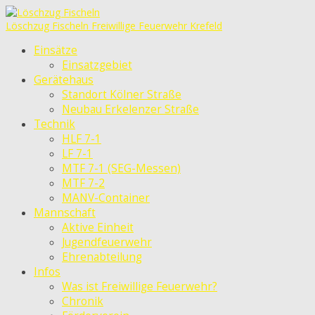
Löschzug Fischeln
Freiwillige Feuerwehr Krefeld
Einsätze
Einsatzgebiet
Gerätehaus
Standort Kölner Straße
Neubau Erkelenzer Straße
Technik
HLF 7-1
LF 7-1
MTF 7-1 (SEG-Messen)
MTF 7-2
MANV-Container
Mannschaft
Aktive Einheit
Jugendfeuerwehr
Ehrenabteilung
Infos
Was ist Freiwillige Feuerwehr?
Chronik