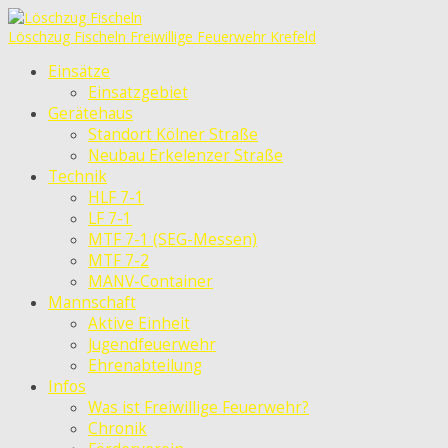
Löschzug Fischeln
Freiwillige Feuerwehr Krefeld
Einsätze
Einsatzgebiet
Gerätehaus
Standort Kölner Straße
Neubau Erkelenzer Straße
Technik
HLF 7-1
LF 7-1
MTF 7-1 (SEG-Messen)
MTF 7-2
MANV-Container
Mannschaft
Aktive Einheit
Jugendfeuerwehr
Ehrenabteilung
Infos
Was ist Freiwillige Feuerwehr?
Chronik