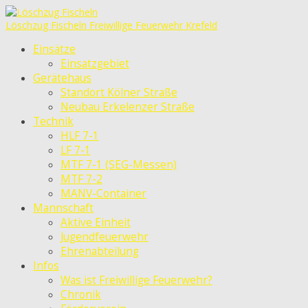
Löschzug Fischeln
Freiwillige Feuerwehr Krefeld
Einsätze
Einsatzgebiet
Gerätehaus
Standort Kölner Straße
Neubau Erkelenzer Straße
Technik
HLF 7-1
LF 7-1
MTF 7-1 (SEG-Messen)
MTF 7-2
MANV-Container
Mannschaft
Aktive Einheit
Jugendfeuerwehr
Ehrenabteilung
Infos
Was ist Freiwillige Feuerwehr?
Chronik