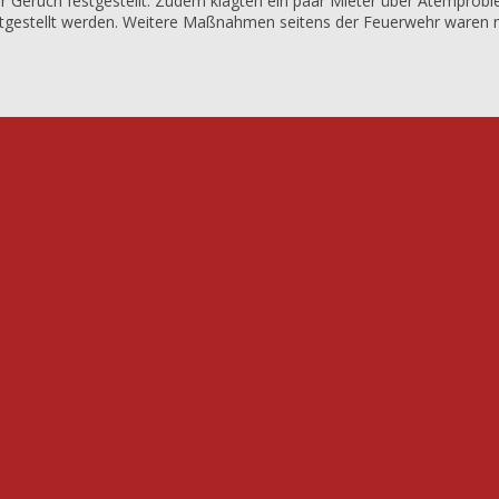
 Geruch festgestellt. Zudem klagten ein paar Mieter über Atemprobl
stgestellt werden. Weitere Maßnahmen seitens der Feuerwehr waren ni