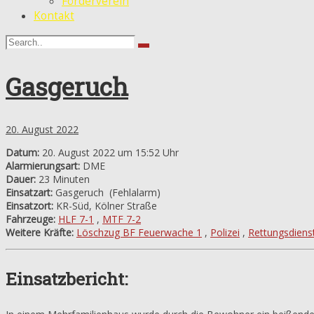
Förderverein
Kontakt
Gasgeruch
20. August 2022
Datum:
20. August 2022 um 15:52 Uhr
Alarmierungsart:
DME
Dauer:
23 Minuten
Einsatzart:
Gasgeruch
(Fehlalarm)
Einsatzort:
KR-Süd, Kölner Straße
Fahrzeuge:
HLF 7-1
,
MTF 7-2
Weitere Kräfte:
Löschzug BF Feuerwache 1
,
Polizei
,
Rettungsdiens
Einsatzbericht: