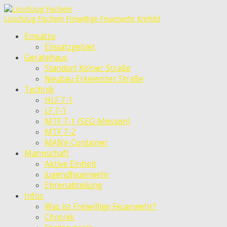
Löschzug Fischeln
Freiwillige Feuerwehr Krefeld
Einsätze
Einsatzgebiet
Gerätehaus
Standort Kölner Straße
Neubau Erkelenzer Straße
Technik
HLF 7-1
LF 7-1
MTF 7-1 (SEG-Messen)
MTF 7-2
MANV-Container
Mannschaft
Aktive Einheit
Jugendfeuerwehr
Ehrenabteilung
Infos
Was ist Freiwillige Feuerwehr?
Chronik