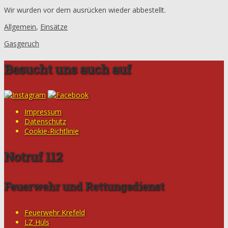
Wir wurden vor dem ausrücken wieder abbestellt.
Allgemein
,
Einsätze
Gasgeruch
Besucht uns auch auf
Impressum
Datenschutz
Cookie-Richtlinie
Notruf 112
Feuerwehr und Rettungsdienst
Feuerwehr Krefeld
LZ Hüls