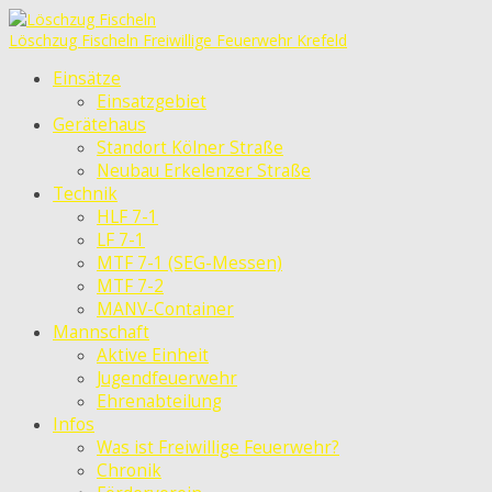
Löschzug Fischeln
Freiwillige Feuerwehr Krefeld
Einsätze
Einsatzgebiet
Gerätehaus
Standort Kölner Straße
Neubau Erkelenzer Straße
Technik
HLF 7-1
LF 7-1
MTF 7-1 (SEG-Messen)
MTF 7-2
MANV-Container
Mannschaft
Aktive Einheit
Jugendfeuerwehr
Ehrenabteilung
Infos
Was ist Freiwillige Feuerwehr?
Chronik