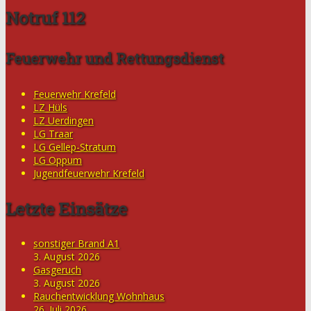
Notruf 112
Feuerwehr und Rettungsdienst
Feuerwehr Krefeld
LZ Hüls
LZ Uerdingen
LG Traar
LG Gellep-Stratum
LG Oppum
Jugendfeuerwehr Krefeld
Letzte Einsätze
sonstiger Brand A1
3. August 2026
Gasgeruch
3. August 2026
Rauchentwicklung Wohnhaus
26. Juli 2026