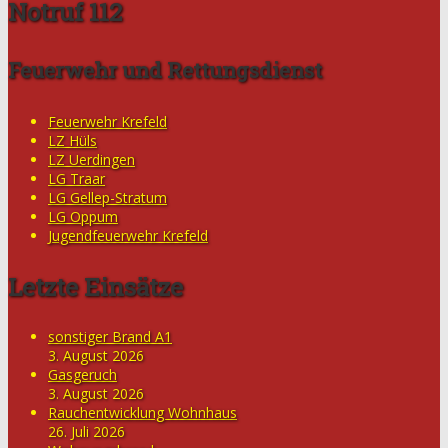
Notruf 112
Feuerwehr und Rettungsdienst
Feuerwehr Krefeld
LZ Hüls
LZ Uerdingen
LG Traar
LG Gellep-Stratum
LG Oppum
Jugendfeuerwehr Krefeld
Letzte Einsätze
sonstiger Brand A1
3. August 2026
Gasgeruch
3. August 2026
Rauchentwicklung Wohnhaus
26. Juli 2026