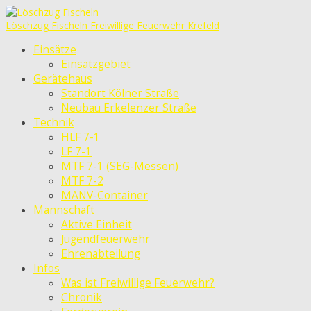
Löschzug Fischeln
Freiwillige Feuerwehr Krefeld
Einsätze
Einsatzgebiet
Gerätehaus
Standort Kölner Straße
Neubau Erkelenzer Straße
Technik
HLF 7-1
LF 7-1
MTF 7-1 (SEG-Messen)
MTF 7-2
MANV-Container
Mannschaft
Aktive Einheit
Jugendfeuerwehr
Ehrenabteilung
Infos
Was ist Freiwillige Feuerwehr?
Chronik