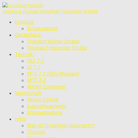
Löschzug Fischeln
Freiwillige Feuerwehr Krefeld
Einsätze
Einsatzgebiet
Gerätehaus
Standort Kölner Straße
Neubau Erkelenzer Straße
Technik
HLF 7-1
LF 7-1
MTF 7-1 (SEG-Messen)
MTF 7-2
MANV-Container
Mannschaft
Aktive Einheit
Jugendfeuerwehr
Ehrenabteilung
Infos
Was ist Freiwillige Feuerwehr?
Chronik