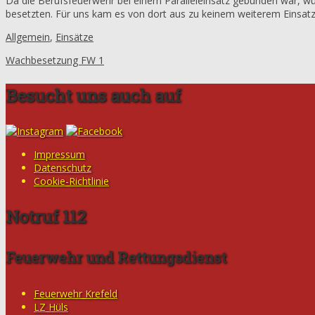
Da die Berufsfeuerwehr bei einem Paralleleinsatz gebunden war, wu
besetzten. Für uns kam es von dort aus zu keinem weiterem Einsatz
Allgemein
,
Einsätze
Wachbesetzung FW 1
Besucht uns auch auf
Impressum
Datenschutz
Cookie-Richtlinie
Notruf 112
Feuerwehr und Rettungsdienst
Feuerwehr Krefeld
LZ Hüls