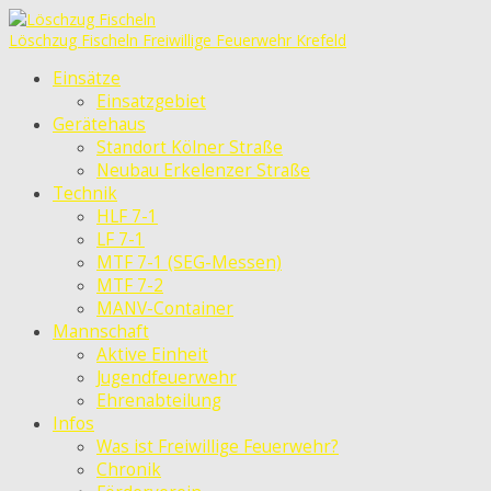
Löschzug Fischeln
Freiwillige Feuerwehr Krefeld
Einsätze
Einsatzgebiet
Gerätehaus
Standort Kölner Straße
Neubau Erkelenzer Straße
Technik
HLF 7-1
LF 7-1
MTF 7-1 (SEG-Messen)
MTF 7-2
MANV-Container
Mannschaft
Aktive Einheit
Jugendfeuerwehr
Ehrenabteilung
Infos
Was ist Freiwillige Feuerwehr?
Chronik