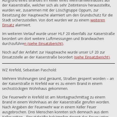
Aufgrund eines Brandes im Keller eines Mehrfamilienhauses auf
der Kaiserstraße, welcher sich als sehr Zeitintensiv herausstellte,
wurden wir, zusammen mit der Löschgruppe Oppum, zur
Besetzung der Hauptwache alarmiert um den Grundschutz für die
Stadt sicherzustellen. Von dort wurden wir zu einem
weiteren
Einsatz
alarmiert.
Im weiteren Verlauf wurde unser HLF 20 ebenfalls zur Kaiserstraße
beordert um dort weitere Luftmessungen und Brandwachen
durchzuführe
n (siehe Einsatzbericht)
.
Noch auf der Anfahrt zur Hauptwache wurde unser LF 20 zur
Einsatzstelle an der Kaiserstraße beordert
(siehe Einsatzbericht)
.
WZ Krefeld, Sebastian Paschold:
Mehrere Wohnungen sind geräumt, Straßen gesperrt worden – an
der Kaiserstraße in Krefeld war es zu einem Brand in einem
sechsstöckigen Wohnhaus gekommen.
Die Feuerwehr in Krefeld ist am Montagnachmittag zu einem
Brand in einem Wohnhaus an der Kaiserstraße gerufen worden.
Nach Angaben der Feuerwehr war in einem Keller Feuer
ausgebrochen. Drei Menschen konnten sich demnach aus dem
Keller retten. „Einsatzkräfte bekämpfen derzeit das Feuer unter