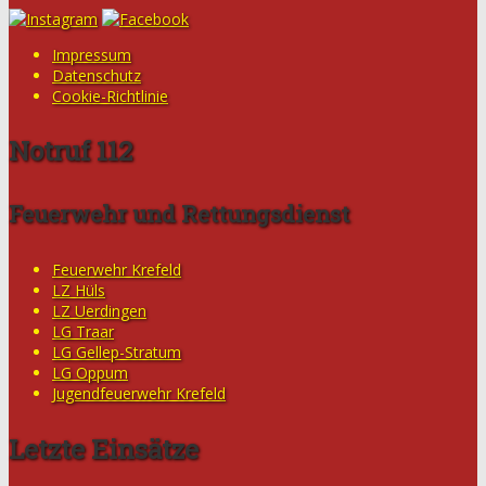
Impressum
Datenschutz
Cookie-Richtlinie
Notruf 112
Feuerwehr und Rettungsdienst
Feuerwehr Krefeld
LZ Hüls
LZ Uerdingen
LG Traar
LG Gellep-Stratum
LG Oppum
Jugendfeuerwehr Krefeld
Letzte Einsätze