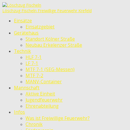
Löschzug Fischeln
Freiwillige Feuerwehr Krefeld
Einsätze
Einsatzgebiet
Gerätehaus
Standort Kölner Straße
Neubau Erkelenzer Straße
Technik
HLF 7-1
LF 7-1
MTF 7-1 (SEG-Messen)
MTF 7-2
MANV-Container
Mannschaft
Aktive Einheit
Jugendfeuerwehr
Ehrenabteilung
Infos
Was ist Freiwillige Feuerwehr?
Chronik