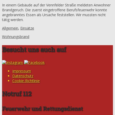
In einem Gebäude auf der Vennfelder Straße meldeten Anwohner
Brandgeruch. Die zuerst eingetroffene Berufsfeuerwehr konnte
angebranntes Essen als Ursache feststellen. Wir mussten nicht
tätig werden.
Allgemein
,
Einsätze
Wohnungsbrand
Besucht uns auch auf
Impressum
Datenschutz
Cookie-Richtlinie
Notruf 112
Feuerwehr und Rettungsdienst