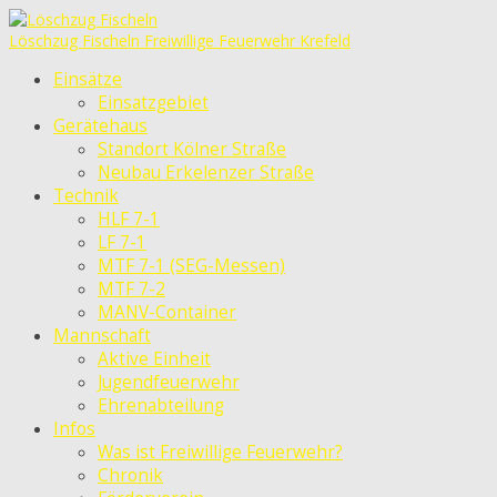
Löschzug Fischeln
Freiwillige Feuerwehr Krefeld
Einsätze
Einsatzgebiet
Gerätehaus
Standort Kölner Straße
Neubau Erkelenzer Straße
Technik
HLF 7-1
LF 7-1
MTF 7-1 (SEG-Messen)
MTF 7-2
MANV-Container
Mannschaft
Aktive Einheit
Jugendfeuerwehr
Ehrenabteilung
Infos
Was ist Freiwillige Feuerwehr?
Chronik