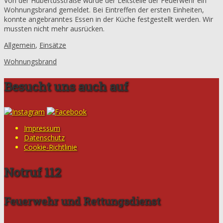
Von der Hubertusstraße wurde der Leitstelle der Feuerwehr ein
Wohnungsbrand gemeldet. Bei Eintreffen der ersten Einheiten,
konnte angebranntes Essen in der Küche festgestellt werden. Wir
mussten nicht mehr ausrücken.
Allgemein
,
Einsätze
Wohnungsbrand
Besucht uns auch auf
Impressum
Datenschutz
Cookie-Richtlinie
Notruf 112
Feuerwehr und Rettungsdienst