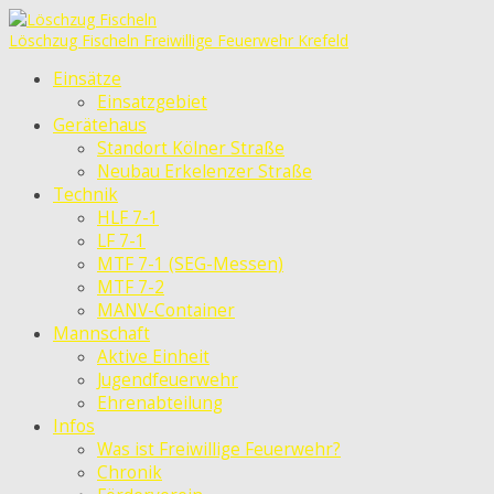
Löschzug Fischeln
Freiwillige Feuerwehr Krefeld
Einsätze
Einsatzgebiet
Gerätehaus
Standort Kölner Straße
Neubau Erkelenzer Straße
Technik
HLF 7-1
LF 7-1
MTF 7-1 (SEG-Messen)
MTF 7-2
MANV-Container
Mannschaft
Aktive Einheit
Jugendfeuerwehr
Ehrenabteilung
Infos
Was ist Freiwillige Feuerwehr?
Chronik