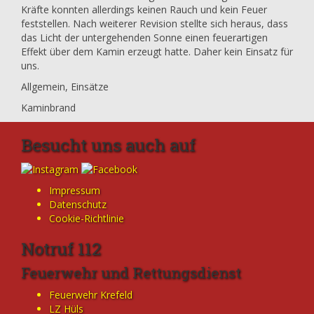
Kräfte konnten allerdings keinen Rauch und kein Feuer
feststellen. Nach weiterer Revision stellte sich heraus, dass
das Licht der untergehenden Sonne einen feuerartigen
Effekt über dem Kamin erzeugt hatte. Daher kein Einsatz für
uns.
Allgemein
,
Einsätze
Kaminbrand
Besucht uns auch auf
Impressum
Datenschutz
Cookie-Richtlinie
Notruf 112
Feuerwehr und Rettungsdienst
Feuerwehr Krefeld
LZ Hüls