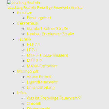
Löschzug Fischeln
Freiwillige Feuerwehr Krefeld
Einsätze
Einsatzgebiet
Gerätehaus
Standort Kölner Straße
Neubau Erkelenzer Straße
Technik
HLF 7-1
LF 7-1
MTF 7-1 (SEG-Messen)
MTF 7-2
MANV-Container
Mannschaft
Aktive Einheit
Jugendfeuerwehr
Ehrenabteilung
Infos
Was ist Freiwillige Feuerwehr?
Chronik
Förderverein