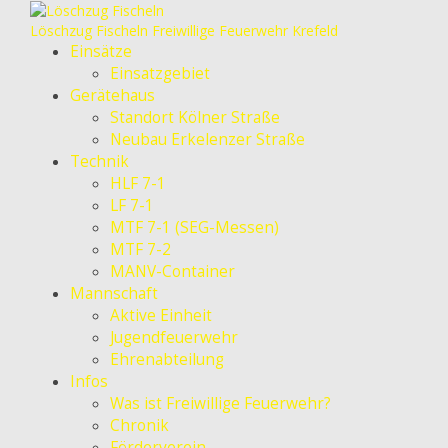
Löschzug Fischeln
Freiwillige Feuerwehr Krefeld
Einsätze
Einsatzgebiet
Gerätehaus
Standort Kölner Straße
Neubau Erkelenzer Straße
Technik
HLF 7-1
LF 7-1
MTF 7-1 (SEG-Messen)
MTF 7-2
MANV-Container
Mannschaft
Aktive Einheit
Jugendfeuerwehr
Ehrenabteilung
Infos
Was ist Freiwillige Feuerwehr?
Chronik
Förderverein