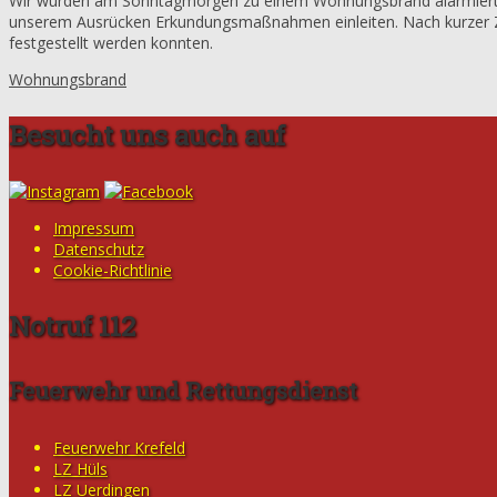
Wir wurden am Sonntagmorgen zu einem Wohnungsbrand alarmiert. Di
unserem Ausrücken Erkundungsmaßnahmen einleiten. Nach kurzer Ze
festgestellt werden konnten.
Wohnungsbrand
Besucht uns auch auf
Impressum
Datenschutz
Cookie-Richtlinie
Notruf 112
Feuerwehr und Rettungsdienst
Feuerwehr Krefeld
LZ Hüls
LZ Uerdingen