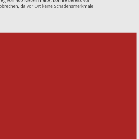
eg von 400 Metern hatte, konnte bereits vor
abbrechen, da vor Ort keine Schadensmerkmale