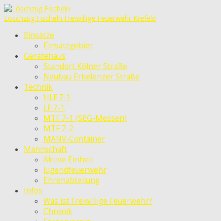
Löschzug Fischeln
Freiwillige Feuerwehr Krefeld
Einsätze
Einsatzgebiet
Gerätehaus
Standort Kölner Straße
Neubau Erkelenzer Straße
Technik
HLF 7-1
LF 7-1
MTF 7-1 (SEG-Messen)
MTF 7-2
MANV-Container
Mannschaft
Aktive Einheit
Jugendfeuerwehr
Ehrenabteilung
Infos
Was ist Freiwillige Feuerwehr?
Chronik