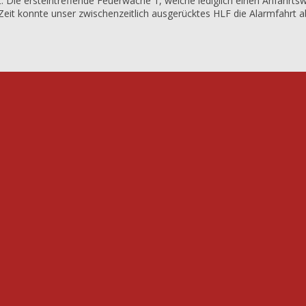
e ersteintreffende Feuerwache 1, welche lediglich einen Anfahrtsw
it konnte unser zwischenzeitlich ausgerücktes HLF die Alarmfahrt 