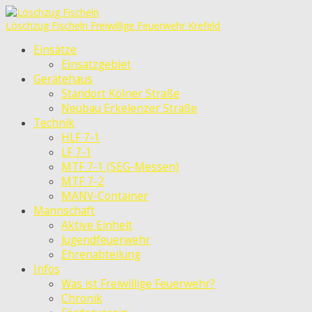
Löschzug Fischeln
Freiwillige Feuerwehr Krefeld
Einsätze
Einsatzgebiet
Gerätehaus
Standort Kölner Straße
Neubau Erkelenzer Straße
Technik
HLF 7-1
LF 7-1
MTF 7-1 (SEG-Messen)
MTF 7-2
MANV-Container
Mannschaft
Aktive Einheit
Jugendfeuerwehr
Ehrenabteilung
Infos
Was ist Freiwillige Feuerwehr?
Chronik