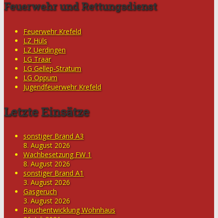
Feuerwehr und Rettungsdienst
Feuerwehr Krefeld
LZ Hüls
LZ Uerdingen
LG Traar
LG Gellep-Stratum
LG Oppum
Jugendfeuerwehr Krefeld
Letzte Einsätze
sonstiger Brand A3
8. August 2026
Wachbesetzung FW 1
8. August 2026
sonstiger Brand A1
3. August 2026
Gasgeruch
3. August 2026
Rauchentwicklung Wohnhaus