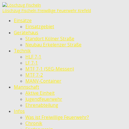
Löschzug Fischeln
Freiwillige Feuerwehr Krefeld
Einsätze
Einsatzgebiet
Gerätehaus
Standort Kölner Straße
Neubau Erkelenzer Straße
Technik
HLF 7-1
LF 7-1
MTF 7-1 (SEG-Messen)
MTF 7-2
MANV-Container
Mannschaft
Aktive Einheit
Jugendfeuerwehr
Ehrenabteilung
Infos
Was ist Freiwillige Feuerwehr?
Chronik