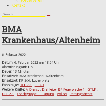
Förderverein
Kontakt
BMA
Krankenhaus/Altenheim
6. Februar 2022
Datum:
6. Februar 2022 um 18:54 Uhr
Alarmierungsart:
DME
Dauer:
13 Minuten
Einsatzart:
BMA Krankenhaus/Altenheim
Einsatzort:
KR-Süd, Lutherplatz
Fahrzeuge:
HLF 7-1
,
LF 7-1
Weitere Kräfte:
A-Dienst
,
Drehleiter BF Feuerwache 1
,
GTLF
,
HLF 2-1
,
Löschgruppe FF-Oppum
,
Polizei
,
Rettungsdienst