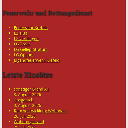
Feuerwehr und Rettungsdienst
Feuerwehr Krefeld
LZ Hüls
LZ Uerdingen
LG Traar
LG Gellep-Stratum
LG Oppum
Jugendfeuerwehr Krefeld
Letzte Einsätze
sonstiger Brand A1
3. August 2026
Gasgeruch
3. August 2026
Rauchentwicklung Wohnhaus
26. Juli 2026
Wohnungsbrand
25. Juli 2026