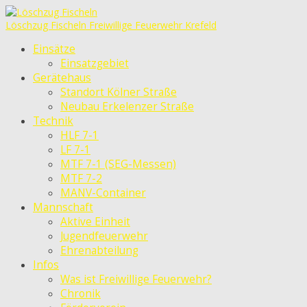
Löschzug Fischeln
Freiwillige Feuerwehr Krefeld
Einsätze
Einsatzgebiet
Gerätehaus
Standort Kölner Straße
Neubau Erkelenzer Straße
Technik
HLF 7-1
LF 7-1
MTF 7-1 (SEG-Messen)
MTF 7-2
MANV-Container
Mannschaft
Aktive Einheit
Jugendfeuerwehr
Ehrenabteilung
Infos
Was ist Freiwillige Feuerwehr?
Chronik