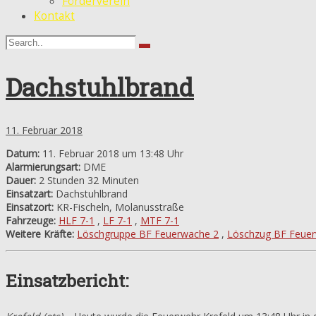
Förderverein
Kontakt
Dachstuhlbrand
11. Februar 2018
Datum:
11. Februar 2018 um 13:48 Uhr
Alarmierungsart:
DME
Dauer:
2 Stunden 32 Minuten
Einsatzart:
Dachstuhlbrand
Einsatzort:
KR-Fischeln, Molanusstraße
Fahrzeuge:
HLF 7-1
,
LF 7-1
,
MTF 7-1
Weitere Kräfte:
Löschgruppe BF Feuerwache 2
,
Löschzug BF Feue
Einsatzbericht: