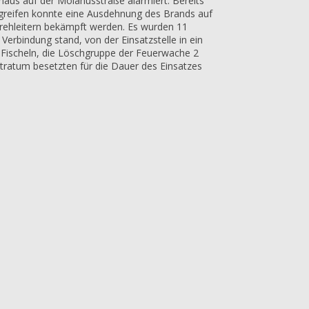
haus auf der Molanusstraße alarmiert. Bereits
ngreifen konnte eine Ausdehnung des Brands auf
rehleitern bekämpft werden. Es wurden 11
erbindung stand, von der Einsatzstelle in ein
 Fischeln, die Löschgruppe der Feuerwache 2
Stratum besetzten für die Dauer des Einsatzes