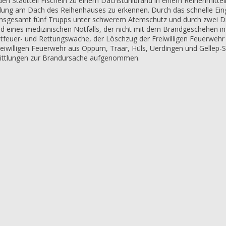
en Stadtteil Fischeln zu einem Dachstuhlbrand in einem Reihenmittel
icklung am Dach des Reihenhauses zu erkennen. Durch das schnelle Ei
insgesamt fünf Trupps unter schwerem Atemschutz und durch zwei D
eines medizinischen Notfalls, der nicht mit dem Brandgeschehen in V
tfeuer- und Rettungswache, der Löschzug der Freiwilligen Feuerwehr
reiwilligen Feuerwehr aus Oppum, Traar, Hüls, Uerdingen und Gellep-
rmittlungen zur Brandursache aufgenommen.