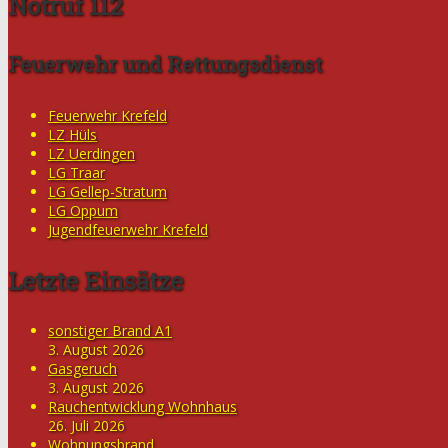
Notruf 112
Feuerwehr und Rettungsdienst
Feuerwehr Krefeld
LZ Hüls
LZ Uerdingen
LG Traar
LG Gellep-Stratum
LG Oppum
Jugendfeuerwehr Krefeld
Letzte Einsätze
sonstiger Brand A1
3. August 2026
Gasgeruch
3. August 2026
Rauchentwicklung Wohnhaus
26. Juli 2026
Wohnungsbrand