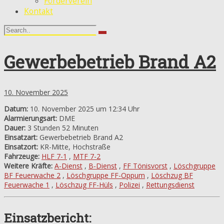
Förderverein
Kontakt
Gewerbebetrieb Brand A2
10. November 2025
Datum:
10. November 2025 um 12:34 Uhr
Alarmierungsart:
DME
Dauer:
3 Stunden 52 Minuten
Einsatzart:
Gewerbebetrieb Brand A2
Einsatzort:
KR-Mitte, Hochstraße
Fahrzeuge:
HLF 7-1
,
MTF 7-2
Weitere Kräfte:
A-Dienst
,
B-Dienst
,
FF Tönisvorst
,
Löschgruppe
BF Feuerwache 2
,
Löschgruppe FF-Oppum
,
Löschzug BF
Feuerwache 1
,
Löschzug FF-Hüls
,
Polizei
,
Rettungsdienst
Einsatzbericht: