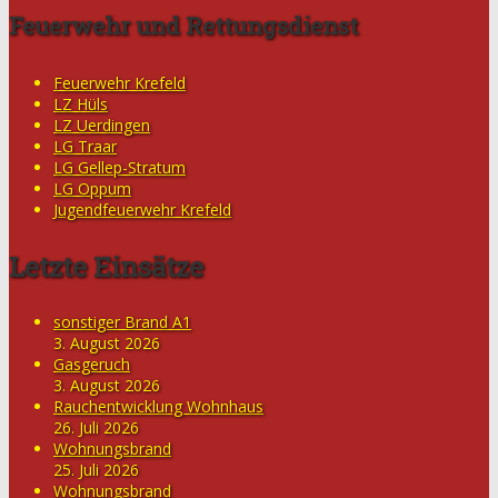
Feuerwehr und Rettungsdienst
Feuerwehr Krefeld
LZ Hüls
LZ Uerdingen
LG Traar
LG Gellep-Stratum
LG Oppum
Jugendfeuerwehr Krefeld
Letzte Einsätze
sonstiger Brand A1
3. August 2026
Gasgeruch
3. August 2026
Rauchentwicklung Wohnhaus
26. Juli 2026
Wohnungsbrand
25. Juli 2026
Wohnungsbrand