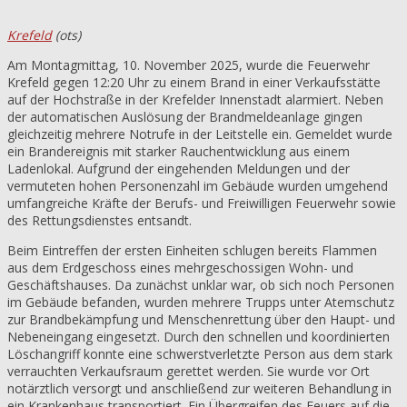
Krefeld
(ots)
Am Montagmittag, 10. November 2025, wurde die Feuerwehr
Krefeld gegen 12:20 Uhr zu einem Brand in einer Verkaufsstätte
auf der Hochstraße in der Krefelder Innenstadt alarmiert. Neben
der automatischen Auslösung der Brandmeldeanlage gingen
gleichzeitig mehrere Notrufe in der Leitstelle ein. Gemeldet wurde
ein Brandereignis mit starker Rauchentwicklung aus einem
Ladenlokal. Aufgrund der eingehenden Meldungen und der
vermuteten hohen Personenzahl im Gebäude wurden umgehend
umfangreiche Kräfte der Berufs- und Freiwilligen Feuerwehr sowie
des Rettungsdienstes entsandt.
Beim Eintreffen der ersten Einheiten schlugen bereits Flammen
aus dem Erdgeschoss eines mehrgeschossigen Wohn- und
Geschäftshauses. Da zunächst unklar war, ob sich noch Personen
im Gebäude befanden, wurden mehrere Trupps unter Atemschutz
zur Brandbekämpfung und Menschenrettung über den Haupt- und
Nebeneingang eingesetzt. Durch den schnellen und koordinierten
Löschangriff konnte eine schwerstverletzte Person aus dem stark
verrauchten Verkaufsraum gerettet werden. Sie wurde vor Ort
notärztlich versorgt und anschließend zur weiteren Behandlung in
ein Krankenhaus transportiert. Ein Übergreifen des Feuers auf die