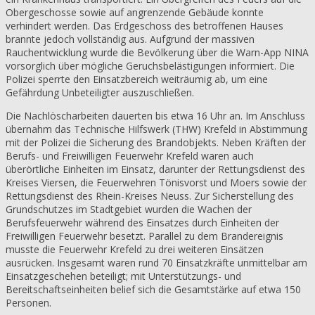
Obergeschosse sowie auf angrenzende Gebäude konnte
verhindert werden. Das Erdgeschoss des betroffenen Hauses
brannte jedoch vollständig aus. Aufgrund der massiven
Rauchentwicklung wurde die Bevölkerung über die Warn-App NINA
vorsorglich über mögliche Geruchsbelästigungen informiert. Die
Polizei sperrte den Einsatzbereich weiträumig ab, um eine
Gefährdung Unbeteiligter auszuschließen.
Die Nachlöscharbeiten dauerten bis etwa 16 Uhr an. Im Anschluss
übernahm das Technische Hilfswerk (THW) Krefeld in Abstimmung
mit der Polizei die Sicherung des Brandobjekts. Neben Kräften der
Berufs- und Freiwilligen Feuerwehr Krefeld waren auch
überörtliche Einheiten im Einsatz, darunter der Rettungsdienst des
Kreises Viersen, die Feuerwehren Tönisvorst und Moers sowie der
Rettungsdienst des Rhein-Kreises Neuss. Zur Sicherstellung des
Grundschutzes im Stadtgebiet wurden die Wachen der
Berufsfeuerwehr während des Einsatzes durch Einheiten der
Freiwilligen Feuerwehr besetzt. Parallel zu dem Brandereignis
musste die Feuerwehr Krefeld zu drei weiteren Einsätzen
ausrücken. Insgesamt waren rund 70 Einsatzkräfte unmittelbar am
Einsatzgeschehen beteiligt; mit Unterstützungs- und
Bereitschaftseinheiten belief sich die Gesamtstärke auf etwa 150
Personen.