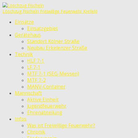
Löschzug Fischeln
Freiwillige Feuerwehr Krefeld
Einsätze
Einsatzgebiet
Gerätehaus
Standort Kölner Straße
Neubau Erkelenzer Straße
Technik
HLF 7-1
LF 7-1
MTF 7-1 (SEG-Messen)
MTF 7-2
MANV-Container
Mannschaft
Aktive Einheit
Jugendfeuerwehr
Ehrenabteilung
Infos
Was ist Freiwillige Feuerwehr?
Chronik