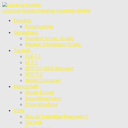
Löschzug Fischeln
Freiwillige Feuerwehr Krefeld
Einsätze
Einsatzgebiet
Gerätehaus
Standort Kölner Straße
Neubau Erkelenzer Straße
Technik
HLF 7-1
LF 7-1
MTF 7-1 (SEG-Messen)
MTF 7-2
MANV-Container
Mannschaft
Aktive Einheit
Jugendfeuerwehr
Ehrenabteilung
Infos
Was ist Freiwillige Feuerwehr?
Chronik