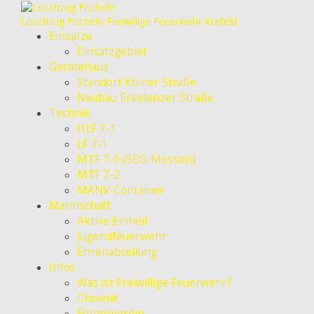
Löschzug Fischeln
Freiwillige Feuerwehr Krefeld
Einsätze
Einsatzgebiet
Gerätehaus
Standort Kölner Straße
Neubau Erkelenzer Straße
Technik
HLF 7-1
LF 7-1
MTF 7-1 (SEG-Messen)
MTF 7-2
MANV-Container
Mannschaft
Aktive Einheit
Jugendfeuerwehr
Ehrenabteilung
Infos
Was ist Freiwillige Feuerwehr?
Chronik
Förderverein