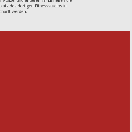
Polizei und anderen FF-Einheiten die
latz des dortigen Fitnessstudios in
chärft werden.