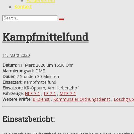
Förderverein
Kontakt
Kampfmittelfund
11. März 2020
Datum:
11. März 2020 um 16:30 Uhr
Alarmierungsart:
DME
Dauer:
2 Stunden 30 Minuten
Einsatzart:
Kampfmittelfund
Einsatzort:
KR-Oppum, Am Herbertzhof
Fahrzeuge:
HLF 7-1
,
LF 7-1
,
MTF 7-1
Weitere Kräfte:
B-Dienst
,
Kommunaler Ordnungsdienst
,
Löschgru
Einsatzbericht: