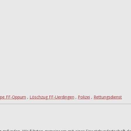
ppe FF-Oppum
,
Löschzug FF-Uerdingen
,
Polizei
,
Rettungsdienst