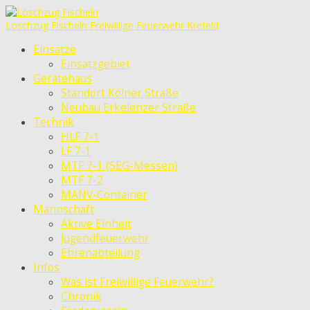
Löschzug Fischeln
Freiwillige Feuerwehr Krefeld
Einsätze
Einsatzgebiet
Gerätehaus
Standort Kölner Straße
Neubau Erkelenzer Straße
Technik
HLF 7-1
LF 7-1
MTF 7-1 (SEG-Messen)
MTF 7-2
MANV-Container
Mannschaft
Aktive Einheit
Jugendfeuerwehr
Ehrenabteilung
Infos
Was ist Freiwillige Feuerwehr?
Chronik