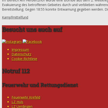
Im Bereich Am Herbertzhof wurde eine Bombe aus dem 2. Weltkrieg 
Evakuierung des betroffenen Gebietes durch und verblieben während 
Bereitstellung. Gegen 18:55 konnte Entwarnung gegeben werden. D
Kampfmittelfund
Besucht uns auch auf
Impressum
Datenschutz
Cookie-Richtlinie
Notruf 112
Feuerwehr und Rettungsdienst
Feuerwehr Krefeld
LZ Hüls
LZ Uerdingen