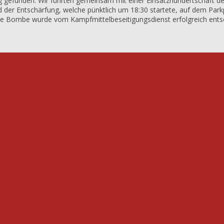
gefunden. Wir führten gemeinsam mit einer Einsatzhundertschaft der 
der Entschärfung, welche pünktlich um 18:30 startete, auf dem Parkp
ie Bombe wurde vom Kampfmittelbeseitigungsdienst erfolgreich ents