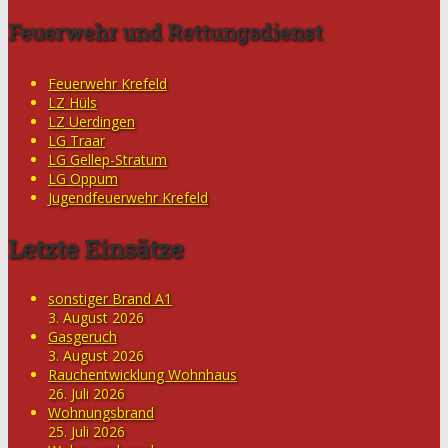
Feuerwehr und Rettungsdienst
Feuerwehr Krefeld
LZ Hüls
LZ Uerdingen
LG Traar
LG Gellep-Stratum
LG Oppum
Jugendfeuerwehr Krefeld
Letzte Einsätze
sonstiger Brand A1
3. August 2026
Gasgeruch
3. August 2026
Rauchentwicklung Wohnhaus
26. Juli 2026
Wohnungsbrand
25. Juli 2026