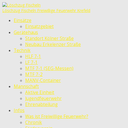
Löschzug Fischeln
Freiwillige Feuerwehr Krefeld
Einsätze
Einsatzgebiet
Gerätehaus
Standort Kölner Straße
Neubau Erkelenzer Straße
Technik
HLF 7-1
LF 7-1
MTF 7-1 (SEG-Messen)
MTF 7-2
MANV-Container
Mannschaft
Aktive Einheit
Jugendfeuerwehr
Ehrenabteilung
Infos
Was ist Freiwillige Feuerwehr?
Chronik