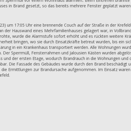
Sperrmüll vor einem Wohnhaus alarmiert. Beim Eintreffen brannte 
ses in Brand gesetzt, so das bereits mehrere Fenster geplatzt ware
23) um 17:05 Uhr eine brennende Couch auf der Straße in der Krefeld
kt an der Hauswand eines Mehrfamilienhauses gelagert war, in Vollbr
ohte, wurde die Alarmstufe sofort erhöht und es rückten weitere Kräf
herheit bringen, wo sie durch Einsatzkräfte betreut wurden, bis ein s
bklärung in ein Krankenhaus transportiert werden. Alle Wohnungen w
. Der Sperrmüll, Fensterrahmen und Jalousien Kästen wurden abgelös
ss und der ersten Etage, wodurch Brandrauch in die Wohnungen und 
nbar. Die Fassade des Gebäudes wurde durch den Brand beschädigt 
Ort die Ermittlungen zur Brandursache aufgenommen. Im Einsatz ware
efeld.