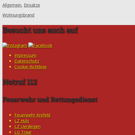
Allgemein
,
Einsätze
Wohnungsbrand
Besucht uns auch auf
Impressum
Datenschutz
Cookie-Richtlinie
Notruf 112
Feuerwehr und Rettungsdienst
Feuerwehr Krefeld
LZ Hüls
LZ Uerdingen
LG Traar