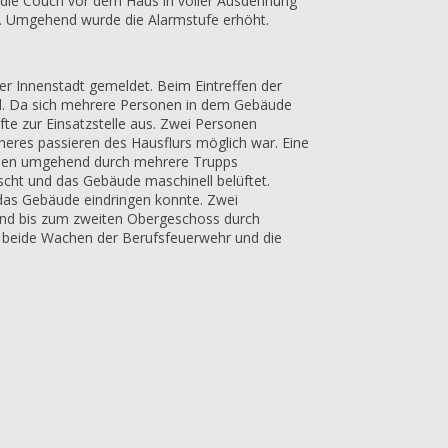
die Couch vor dem Haus in voller Ausdehnung
n. Umgehend wurde die Alarmstufe erhöht.
er Innenstadt gemeldet. Beim Eintreffen der
and. Da sich mehrere Personen in dem Gebäude
te zur Einsatzstelle aus. Zwei Personen
icheres passieren des Hausflurs möglich war. Eine
urden umgehend durch mehrere Trupps
cht und das Gebäude maschinell belüftet.
das Gebäude eindringen konnte. Zwei
und bis zum zweiten Obergeschoss durch
n beide Wachen der Berufsfeuerwehr und die