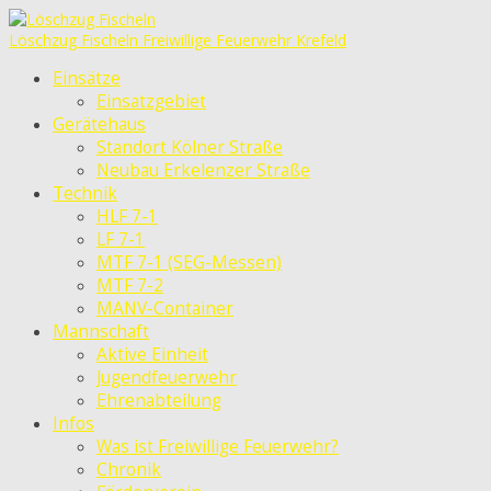
Löschzug Fischeln
Freiwillige Feuerwehr Krefeld
Einsätze
Einsatzgebiet
Gerätehaus
Standort Kölner Straße
Neubau Erkelenzer Straße
Technik
HLF 7-1
LF 7-1
MTF 7-1 (SEG-Messen)
MTF 7-2
MANV-Container
Mannschaft
Aktive Einheit
Jugendfeuerwehr
Ehrenabteilung
Infos
Was ist Freiwillige Feuerwehr?
Chronik