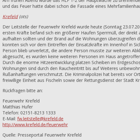
Am frühen Abend wurde das HLF 1-2 der Hauptwache zu brennendem 
und das Feuer hatte dabei schon die Fassade eines Mehrfamilienhau
Krefeld
(ots)
Der Leitstelle der Feuerwehr Krefeld wurde heute (Sonntag 23.07.20
ersten Kräfte befand sich ein größerer Haufen Sperrmüll, der dire
aufhalten sollten und der Brand auf die Wohnungen überzugreifen dr
konnten sich vor dem Eintreffen der Einsatzkräfte im Innenhof in Sic
Person blieb unverletzt, die andere Person musste zur weiteren A
abgesucht, es wurden keine weiteren Personen im Haus angetroffen
Durch die enorme Hitzeentwicklung platzen Scheiben im Erdgescho
Wohnungen sind durch den Raucheintritt bis auf Weiteres unbewoh
Rußanhaftungen verschmutzt. Die Kriminalpolizei hat bereits vor 
freiwillige Einheit aus Fischeln sowie der Rettungsdienst der Stadt Kr
Rückfragen bitte an:
Feuerwehr Krefeld
Matthias Hufer
Telefon: 02151-8213 1333
E-Mail:
fw.leitstelle@krefeld.de
http://www.krefeld.de/feuerwehr
Quelle: Presseportal Feuerwehr Krefeld