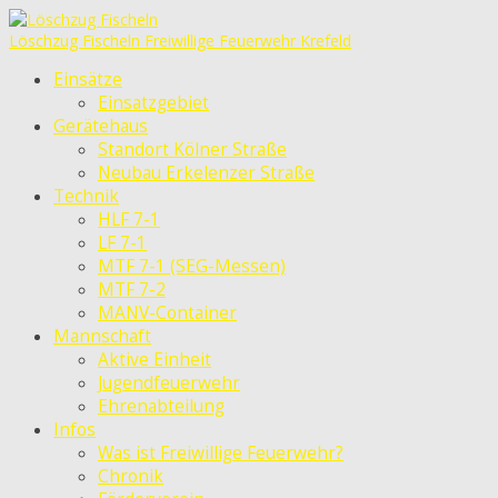
Löschzug Fischeln
Freiwillige Feuerwehr Krefeld
Einsätze
Einsatzgebiet
Gerätehaus
Standort Kölner Straße
Neubau Erkelenzer Straße
Technik
HLF 7-1
LF 7-1
MTF 7-1 (SEG-Messen)
MTF 7-2
MANV-Container
Mannschaft
Aktive Einheit
Jugendfeuerwehr
Ehrenabteilung
Infos
Was ist Freiwillige Feuerwehr?
Chronik