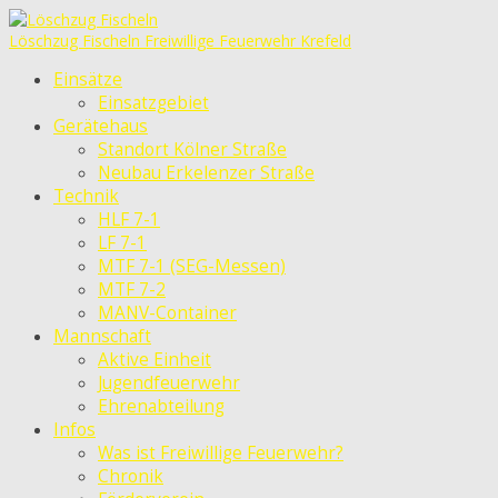
Löschzug Fischeln
Freiwillige Feuerwehr Krefeld
Einsätze
Einsatzgebiet
Gerätehaus
Standort Kölner Straße
Neubau Erkelenzer Straße
Technik
HLF 7-1
LF 7-1
MTF 7-1 (SEG-Messen)
MTF 7-2
MANV-Container
Mannschaft
Aktive Einheit
Jugendfeuerwehr
Ehrenabteilung
Infos
Was ist Freiwillige Feuerwehr?
Chronik