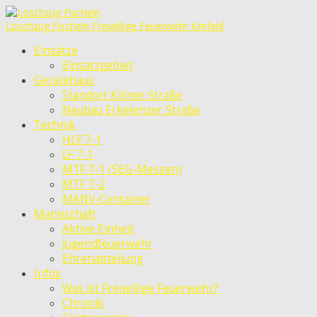
Löschzug Fischeln
Freiwillige Feuerwehr Krefeld
Einsätze
Einsatzgebiet
Gerätehaus
Standort Kölner Straße
Neubau Erkelenzer Straße
Technik
HLF 7-1
LF 7-1
MTF 7-1 (SEG-Messen)
MTF 7-2
MANV-Container
Mannschaft
Aktive Einheit
Jugendfeuerwehr
Ehrenabteilung
Infos
Was ist Freiwillige Feuerwehr?
Chronik