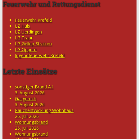
Feuerwehr und Rettungsdienst
Feuerwehr Krefeld
LZ Hüls
LZ Uerdingen
LG Traar
LG Gellep-Stratum
LG Oppum
Jugendfeuerwehr Krefeld
Letzte Einsätze
sonstiger Brand A1
3. August 2026
Gasgeruch
3. August 2026
Rauchentwicklung Wohnhaus
26. Juli 2026
Wohnungsbrand
25. Juli 2026
Wohnungsbrand