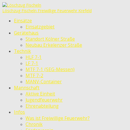
Löschzug Fischeln
Freiwillige Feuerwehr Krefeld
Einsätze
Einsatzgebiet
Gerätehaus
Standort Kölner Straße
Neubau Erkelenzer Straße
Technik
HLF 7-1
LF 7-1
MTF 7-1 (SEG-Messen)
MTF 7-2
MANV-Container
Mannschaft
Aktive Einheit
Jugendfeuerwehr
Ehrenabteilung
Infos
Was ist Freiwillige Feuerwehr?
Chronik