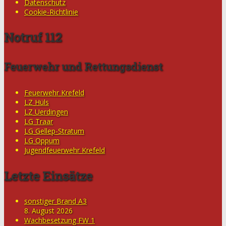
Datenschutz
Cookie-Richtlinie
Notruf 112
Feuerwehr und Rettungsdienst
Feuerwehr Krefeld
LZ Hüls
LZ Uerdingen
LG Traar
LG Gellep-Stratum
LG Oppum
Jugendfeuerwehr Krefeld
Letzte Einsätze
sonstiger Brand A3
8. August 2026
Wachbesetzung FW 1