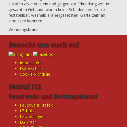
1 trafen als erstes ein und gingen zur Erkundung vor. Im
gesamten Gebäude waren keine Schadensmerkmale
feststellbar, weshalb alle eingesetzten Kräfte zeitnah
einrücken konnten.
Wohnungsbrand
Besucht uns auch auf
Impressum
Datenschutz
Cookie-Richtlinie
Notruf 112
Feuerwehr und Rettungsdienst
Feuerwehr Krefeld
LZ Hüls
LZ Uerdingen
LG Traar