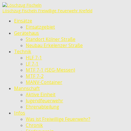
Löschzug Fischeln
Freiwillige Feuerwehr Krefeld
Einsätze
Einsatzgebiet
Gerätehaus
Standort Kölner Straße
Neubau Erkelenzer Straße
Technik
HLF 7-1
LF 7-1
MTF 7-1 (SEG-Messen)
MTF 7-2
MANV-Container
Mannschaft
Aktive Einheit
Jugendfeuerwehr
Ehrenabteilung
Infos
Was ist Freiwillige Feuerwehr?
Chronik