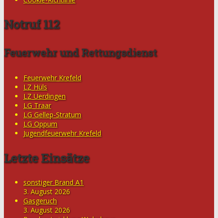
Notruf 112
Feuerwehr und Rettungsdienst
Feuerwehr Krefeld
LZ Hüls
LZ Uerdingen
LG Traar
LG Gellep-Stratum
LG Oppum
Jugendfeuerwehr Krefeld
Letzte Einsätze
sonstiger Brand A1
3. August 2026
Gasgeruch
3. August 2026