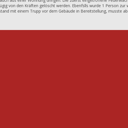
Rauch aus einer Wohnung dringen. Die zuerst eingetroffene Feuerwac
ügig von den Kräften gelöscht werden. Ebenfslls wurde 1 Person zur
tand mit einem Trupp vor dem Gebäude in Bereitstellung, musste abe