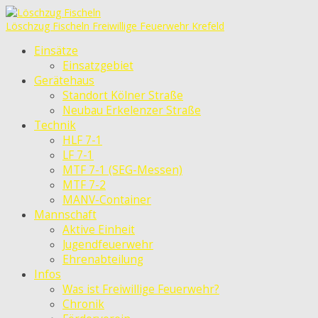
Löschzug Fischeln
Freiwillige Feuerwehr Krefeld
Einsätze
Einsatzgebiet
Gerätehaus
Standort Kölner Straße
Neubau Erkelenzer Straße
Technik
HLF 7-1
LF 7-1
MTF 7-1 (SEG-Messen)
MTF 7-2
MANV-Container
Mannschaft
Aktive Einheit
Jugendfeuerwehr
Ehrenabteilung
Infos
Was ist Freiwillige Feuerwehr?
Chronik