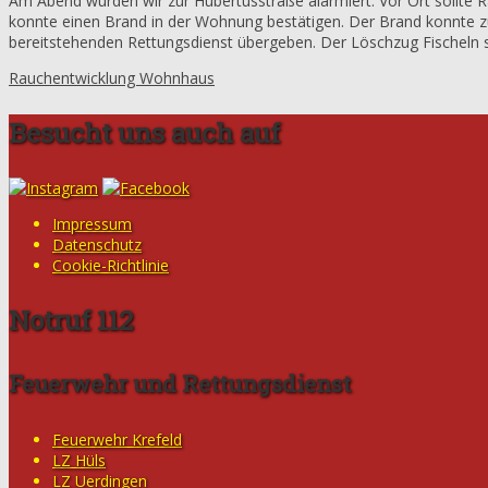
Am Abend wurden wir zur Hubertusstraße alarmiert. Vor Ort sollte 
konnte einen Brand in der Wohnung bestätigen. Der Brand konnte z
bereitstehenden Rettungsdienst übergeben. Der Löschzug Fischeln s
Rauchentwicklung Wohnhaus
Besucht uns auch auf
Impressum
Datenschutz
Cookie-Richtlinie
Notruf 112
Feuerwehr und Rettungsdienst
Feuerwehr Krefeld
LZ Hüls
LZ Uerdingen