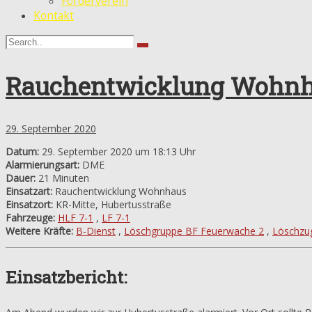
Förderverein
Kontakt
Rauchentwicklung Wohn
29. September 2020
Datum:
29. September 2020 um 18:13 Uhr
Alarmierungsart:
DME
Dauer:
21 Minuten
Einsatzart:
Rauchentwicklung Wohnhaus
Einsatzort:
KR-Mitte, Hubertusstraße
Fahrzeuge:
HLF 7-1
,
LF 7-1
Weitere Kräfte:
B-Dienst
,
Löschgruppe BF Feuerwache 2
,
Löschzu
Einsatzbericht: