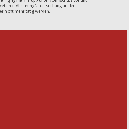
he 1 ging mit 1 Trupp unter Atemschutz vor und
 weiteren Abklärung/Untersuchung an den
r nicht mehr tätig werden.