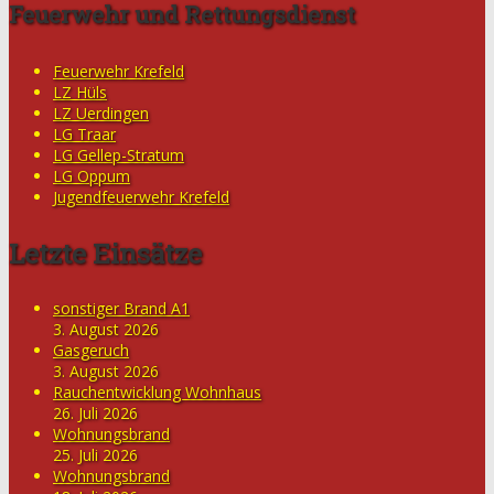
Feuerwehr und Rettungsdienst
Feuerwehr Krefeld
LZ Hüls
LZ Uerdingen
LG Traar
LG Gellep-Stratum
LG Oppum
Jugendfeuerwehr Krefeld
Letzte Einsätze
sonstiger Brand A1
3. August 2026
Gasgeruch
3. August 2026
Rauchentwicklung Wohnhaus
26. Juli 2026
Wohnungsbrand
25. Juli 2026
Wohnungsbrand