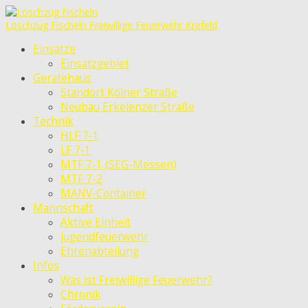
Löschzug Fischeln
Freiwillige Feuerwehr Krefeld
Einsätze
Einsatzgebiet
Gerätehaus
Standort Kölner Straße
Neubau Erkelenzer Straße
Technik
HLF 7-1
LF 7-1
MTF 7-1 (SEG-Messen)
MTF 7-2
MANV-Container
Mannschaft
Aktive Einheit
Jugendfeuerwehr
Ehrenabteilung
Infos
Was ist Freiwillige Feuerwehr?
Chronik