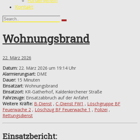
Förderverein
Kontakt
Wohnungsbrand
22. März 2026
Datum:
22. März 2026 um 19:14 Uhr
Alarmierungsart:
DME
Dauer:
15 Minuten
Einsatzart:
Wohnungsbrand
Einsatzort:
KR-Gatherhof, Kaldenkirchener Straße
Fahrzeuge:
Einsatzabbruch auf der Anfahrt
Weitere Kräfte:
B-Dienst
,
C-Dienst FW1
,
Löschgruppe BF
Feuerwache 2
,
Löschzug BF Feuerwache 1
,
Polizei
,
Rettungsdienst
Einsatzbericht: