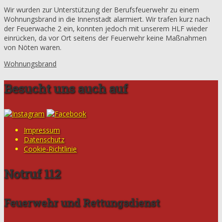
Wir wurden zur Unterstützung der Berufsfeuerwehr zu einem
Wohnungsbrand in die Innenstadt alarmiert. Wir trafen kurz nach
der Feuerwache 2 ein, konnten jedoch mit unserem HLF wieder
einrücken, da vor Ort seitens der Feuerwehr keine Maßnahmen
von Nöten waren.
Wohnungsbrand
Besucht uns auch auf
Impressum
Datenschutz
Cookie-Richtlinie
Notruf 112
Feuerwehr und Rettungsdienst