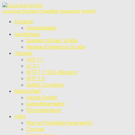
Löschzug Fischeln
Freiwillige Feuerwehr Krefeld
Einsätze
Einsatzgebiet
Gerätehaus
Standort Kölner Straße
Neubau Erkelenzer Straße
Technik
HLF 7-1
LF 7-1
MTF 7-1 (SEG-Messen)
MTF 7-2
MANV-Container
Mannschaft
Aktive Einheit
Jugendfeuerwehr
Ehrenabteilung
Infos
Was ist Freiwillige Feuerwehr?
Chronik