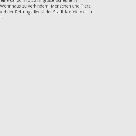
s eine ca. 20 m x 30 m große Scheune in
in Wohnhaus zu verhindern. Menschen und Tiere
nd der Rettungsdienst der Stadt Krefeld mit ca.
t.