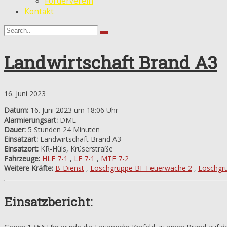
Förderverein
Kontakt
Landwirtschaft Brand A3
16. Juni 2023
Datum:
16. Juni 2023 um 18:06 Uhr
Alarmierungsart:
DME
Dauer:
5 Stunden 24 Minuten
Einsatzart:
Landwirtschaft Brand A3
Einsatzort:
KR-Hüls, Krüserstraße
Fahrzeuge:
HLF 7-1
,
LF 7-1
,
MTF 7-2
Weitere Kräfte:
B-Dienst
,
Löschgruppe BF Feuerwache 2
,
Löschgr
Einsatzbericht: