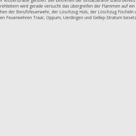
 Krüserstraße gerufen. Bei Eintreffen der Einsatzkräfte stand bereit
 Drehleitern wird gerade versucht das übergreifen der Flammen auf e
chen der Berufsfeuerwehr, der Löschzug Hüls, der Löschzug Fischeln u
ligen Feuerwehren Traar, Oppum, Uerdingen und Gellep-Stratum besetz