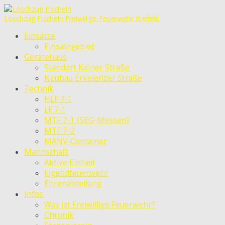
Löschzug Fischeln
Freiwillige Feuerwehr Krefeld
Einsätze
Einsatzgebiet
Gerätehaus
Standort Kölner Straße
Neubau Erkelenzer Straße
Technik
HLF 7-1
LF 7-1
MTF 7-1 (SEG-Messen)
MTF 7-2
MANV-Container
Mannschaft
Aktive Einheit
Jugendfeuerwehr
Ehrenabteilung
Infos
Was ist Freiwillige Feuerwehr?
Chronik