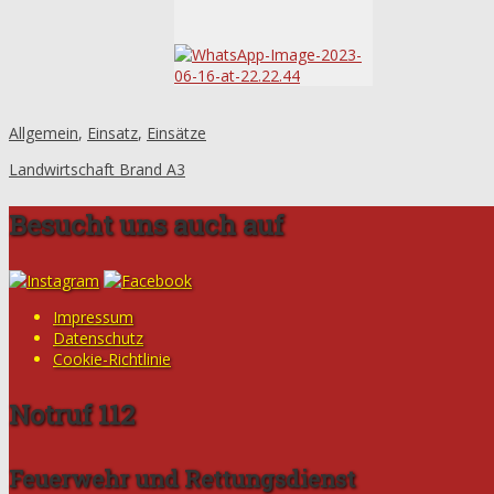
Allgemein
,
Einsatz
,
Einsätze
Landwirtschaft Brand A3
Besucht uns auch auf
Impressum
Datenschutz
Cookie-Richtlinie
Notruf 112
Feuerwehr und Rettungsdienst