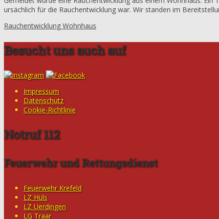
Gemeldet wurde eine Rauchentwicklung aus einem Wohnhaus. Ein Tr
ursächlich für die Rauchentwicklung war. Wir standen im Bereitstel
Rauchentwicklung Wohnhaus
Besucht uns auch auf
Impressum
Datenschutz
Cookie-Richtlinie
Notruf 112
Feuerwehr und Rettungsdienst
Feuerwehr Krefeld
LZ Hüls
LZ Uerdingen
LG Traar