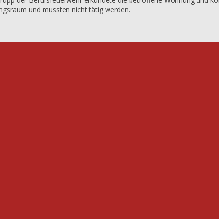
upp der Berufsfeuerwehr erkundete die betroffene Wohnung und konn
lungsraum und mussten nicht tätig werden.