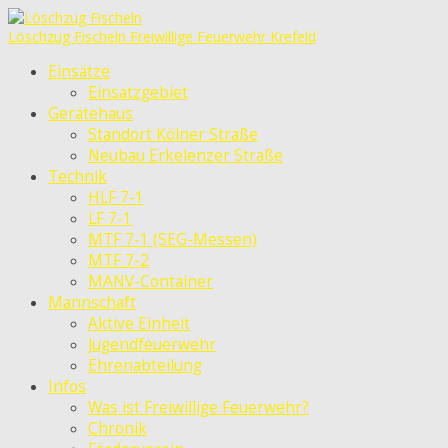
Löschzug Fischeln
Freiwillige Feuerwehr Krefeld
Einsätze
Einsatzgebiet
Gerätehaus
Standort Kölner Straße
Neubau Erkelenzer Straße
Technik
HLF 7-1
LF 7-1
MTF 7-1 (SEG-Messen)
MTF 7-2
MANV-Container
Mannschaft
Aktive Einheit
Jugendfeuerwehr
Ehrenabteilung
Infos
Was ist Freiwillige Feuerwehr?
Chronik