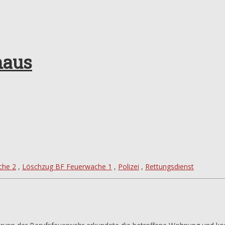
haus
che 2
,
Löschzug BF Feuerwache 1
,
Polizei
,
Rettungsdienst