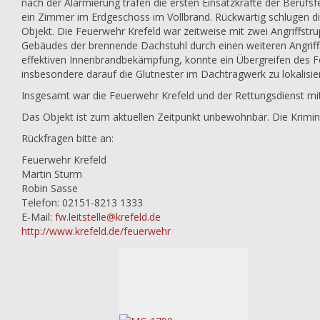
nach der Alarmierung trafen die ersten Einsatzkräfte der Berufsf
ein Zimmer im Erdgeschoss im Vollbrand. Rückwärtig schlugen d
Objekt. Die Feuerwehr Krefeld war zeitweise mit zwei Angriffst
Gebäudes der brennende Dachstuhl durch einen weiteren Angriffs
effektiven Innenbrandbekämpfung, konnte ein Übergreifen des F
insbesondere darauf die Glutnester im Dachtragwerk zu lokalisi
Insgesamt war die Feuerwehr Krefeld und der Rettungsdienst mit c
Das Objekt ist zum aktuellen Zeitpunkt unbewohnbar. Die Krim
Rückfragen bitte an:
Feuerwehr Krefeld
Martin Sturm
Robin Sasse
Telefon: 02151-8213 1333
E-Mail:
fw.leitstelle@krefeld.de
http://www.krefeld.de/feuerwehr