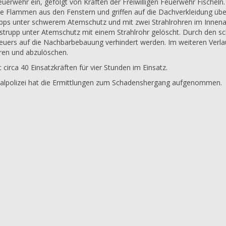
euerwehr ein, gefolgt von Kräften der Freiwilligen Feuerwehr Fischeln
ie Flammen aus den Fenstern und griffen auf die Dachverkleidung übe
rupps unter schwerem Atemschutz und mit zwei Strahlrohren im Innen
trupp unter Atemschutz mit einem Strahlrohr gelöscht. Durch den schn
euers auf die Nachbarbebauung verhindert werden. Im weiteren Verla
eren und abzulöschen.
irca 40 Einsatzkräften für vier Stunden im Einsatz.
inalpolizei hat die Ermittlungen zum Schadenshergang aufgenommen.