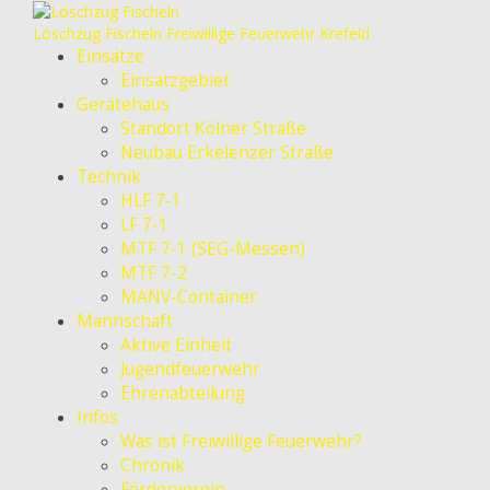
Löschzug Fischeln
Freiwillige Feuerwehr Krefeld
Einsätze
Einsatzgebiet
Gerätehaus
Standort Kölner Straße
Neubau Erkelenzer Straße
Technik
HLF 7-1
LF 7-1
MTF 7-1 (SEG-Messen)
MTF 7-2
MANV-Container
Mannschaft
Aktive Einheit
Jugendfeuerwehr
Ehrenabteilung
Infos
Was ist Freiwillige Feuerwehr?
Chronik
Förderverein